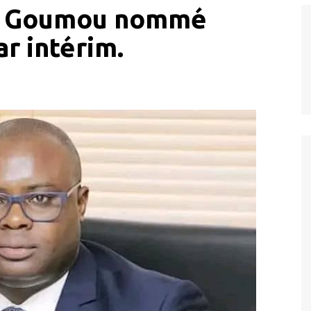
rd Goumou nommé
r intérim.