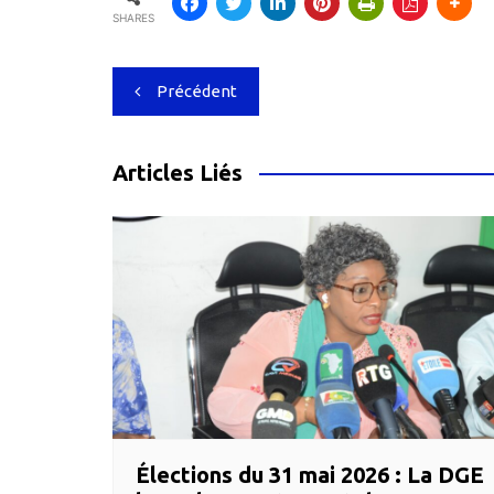
SHARES
Navigation
Précédent
de
l’article
Articles Liés
Élections du 31 mai 2026 : La DGE