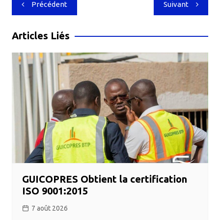
Navigation
Précédent
Suivant
de
l’article
Articles Liés
GUICOPRES Obtient la certification
ISO 9001:2015
7 août 2026