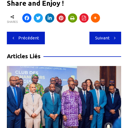
Share and Enjoy !
SHARES
Navigation
Précédent
Suivant
de
l’article
Articles Liés