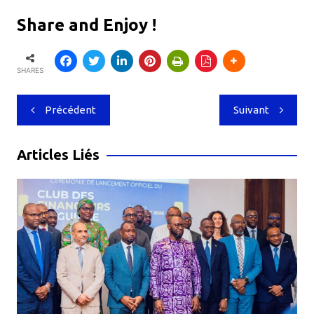
Share and Enjoy !
SHARES
Navigation
Précédent
Suivant
de
l’article
Articles Liés