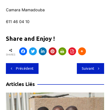
Camara Mamadouba
611 46 04 10
Share and Enjoy !
SHARES
Navigation
Précédent
Suivant
de
l’article
Articles Liés