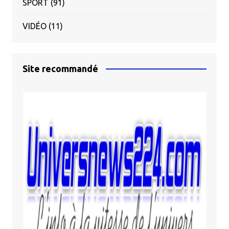
SPORT
(91)
VIDÉO
(11)
Site recommandé