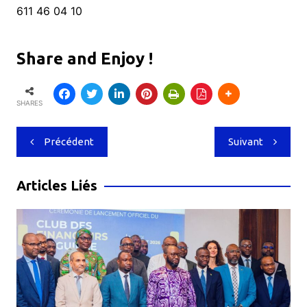
611 46 04 10
Share and Enjoy !
SHARES
Navigation
Précédent
Suivant
de
l’article
Articles Liés