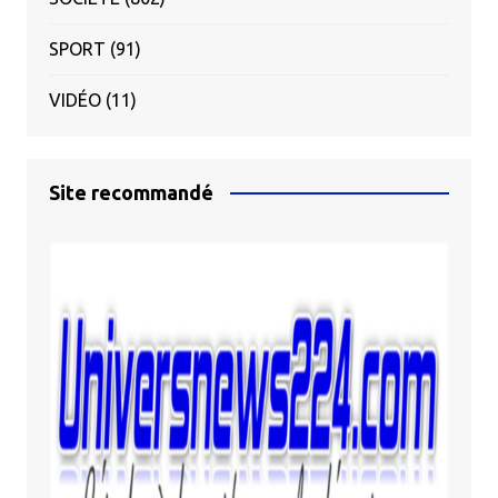
SPORT
(91)
VIDÉO
(11)
Site recommandé