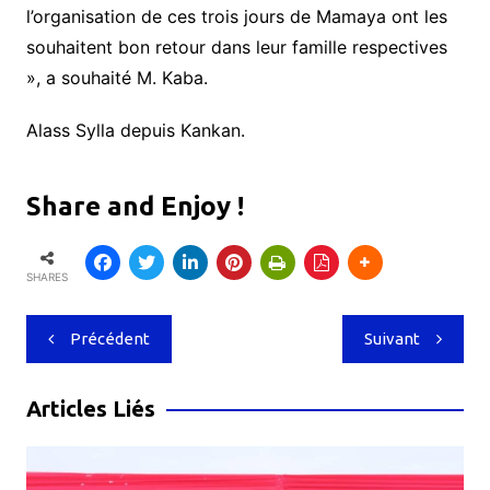
l’organisation de ces trois jours de Mamaya ont les
souhaitent bon retour dans leur famille respectives
», a souhaité M. Kaba.
Alass Sylla depuis Kankan.
Share and Enjoy !
SHARES
Navigation
Précédent
Suivant
de
l’article
Articles Liés