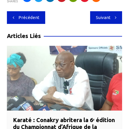
SHARES
Navigation
Précédent
Suivant
de
l’article
Articles Liés
Karaté : Conakry abritera la 6ᵉ édition
du Championnat d’Afrique de la