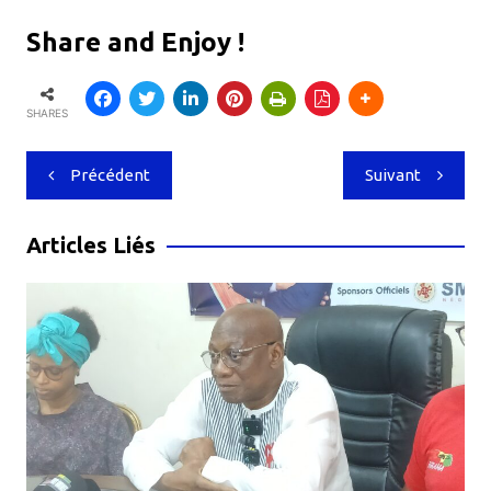
Share and Enjoy !
SHARES
Navigation
Précédent
Suivant
de
l’article
Articles Liés