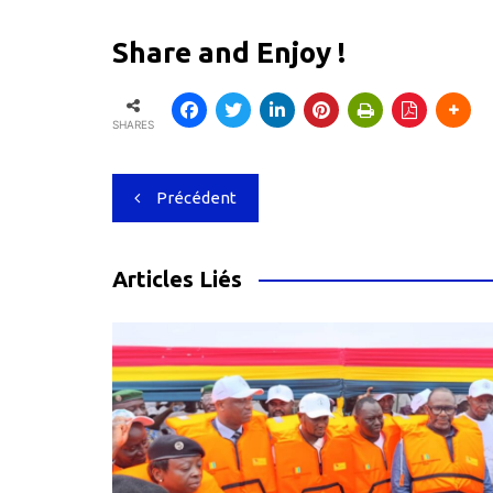
Share and Enjoy !
SHARES
Navigation
Précédent
de
l’article
Articles Liés